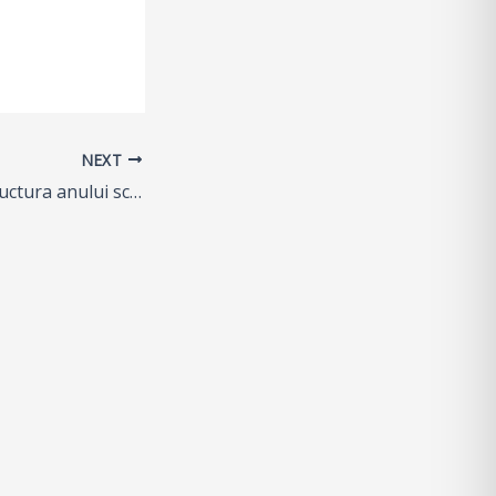
NEXT
ORDIN privind structura anului scolar 2017 – 2018