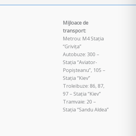
Mijloace de
transport:
Metrou: M4 Stația
“Grivița”
Autobuze: 300 –
Stația “Aviator-
Popișteanu”, 105 –
Stația “Kiev”
Troleibuze: 86, 87,
97 – Stația “Kiev”
Tramvaie: 20 –
Stația “Sandu Aldea”