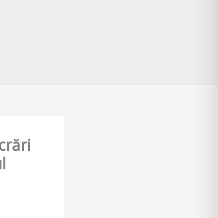
crări
l