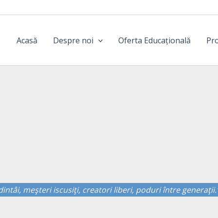
Acasă
Despre noi
Oferta Educațională
Pro
 dintâi, meşteri iscusiţi, creatori liberi, poduri între generaţii.