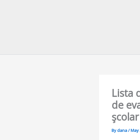
Lista 
de eva
şcolar
By
dana
/
May 