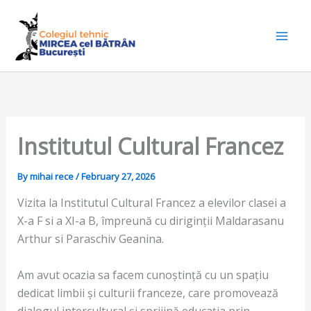
Skip
to
content
Institutul Cultural Francez
By
mihai rece
/
February 27, 2026
Vizita la Institutul Cultural Francez a elevilor clasei a
X-a F si a XI-a B, împreună cu diriginții Maldarasanu
Arthur si Paraschiv Geanina.
Am avut ocazia sa facem cunoștință cu un spațiu
dedicat limbii și culturii franceze, care promovează
dialogul intercultural și sprijină educația prin